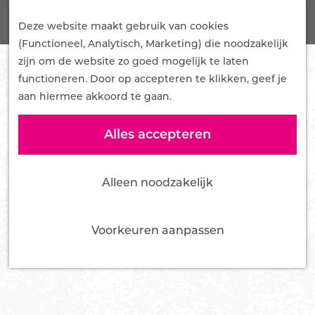
G
Onze Plannen
Z
a
Deze website maakt gebruik van cookies
Samenwerken
o
M
n
(Functioneel, Analytisch, Marketing) die noodzakelijk
Mediakit
e
e
a
zijn om de website zo goed mogelijk te laten
Pers en influencers
k
n
a
functioneren. Door op accepteren te klikken, geef je
e
u
r
aan hiermee akkoord te gaan.
Nieuws
n
d
Over ons
e
Alles accepteren
Team
h
Bestuur
o
Vacatures
Alleen noodzakelijk
m
Tourist Info Ede
e
Contact
p
Voorkeuren aanpassen
a
g
e