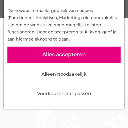
G
Onze Plannen
Z
a
Deze website maakt gebruik van cookies
Samenwerken
o
M
n
(Functioneel, Analytisch, Marketing) die noodzakelijk
Mediakit
e
e
a
zijn om de website zo goed mogelijk te laten
Pers en influencers
k
n
a
functioneren. Door op accepteren te klikken, geef je
e
u
r
aan hiermee akkoord te gaan.
Nieuws
n
d
Over ons
e
Alles accepteren
Team
h
Bestuur
o
Vacatures
Alleen noodzakelijk
m
Tourist Info Ede
e
Contact
p
Voorkeuren aanpassen
a
g
e