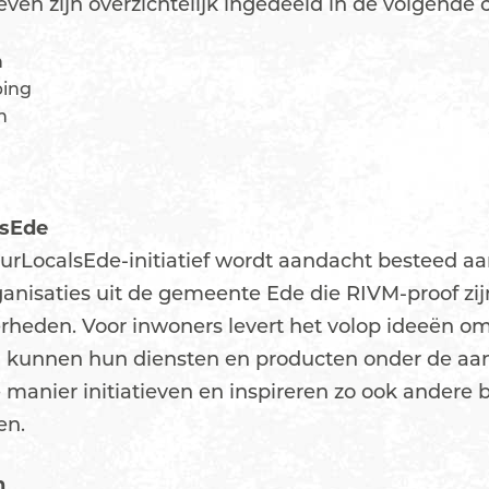
ieven zijn overzichtelijk ingedeeld in de volgende 
n
ping
n
lsEde
rLocalsEde-initiatief wordt aandacht besteed aan
nisaties uit de gemeente Ede die RIVM-proof zijn
rheden. Voor inwoners levert het volop ideeën om 
en kunnen hun diensten en producten onder de aa
ie manier initiatieven en inspireren zo ook andere
en.
n