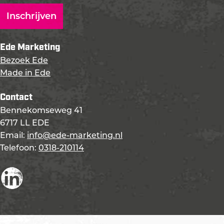
Ede Marketing
Bezoek Ede
Made in Ede
Contact
Bennekomseweg 41
6717 LL EDE
Email:
info@ede-marketing.nl
Telefoon:
0318-210114
L
i
n
k