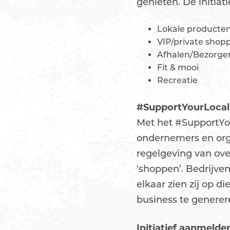
genieten. De initiat
Lokale producte
VIP/private shop
Afhalen/Bezorge
Fit & mooi
Recreatie
#SupportYourLoca
Met het #SupportYou
ondernemers en orga
regelgeving van ove
‘shoppen’. Bedrijv
elkaar zien zij op d
business te generer
Initiatief aanmelde