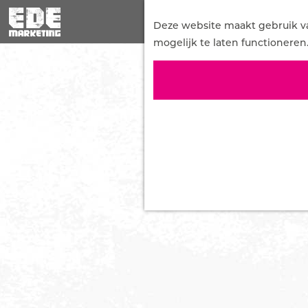
G
a
Deze website maakt gebruik van
n
mogelijk te laten functioneren
a
a
r
d
e
h
o
m
e
p
a
g
e