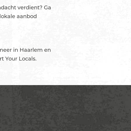
andacht verdient? Ga
t lokale aanbod
 meer in Haarlem en
t Your Locals.