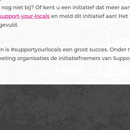
er nog niet bij? Of kent u een initiatief dat meer a
support-your-locals
en meld dit initiatief aan! He
gevuld.
n is #supportyourlocals een groot succes. Onder
keting organisaties de initiatiefnemers van Suppor