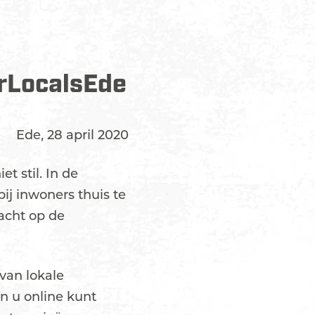
rLocalsEde
Ede, 28 april 2020
t stil. In de
ij inwoners thuis te
racht op de
 van lokale
n u online kunt