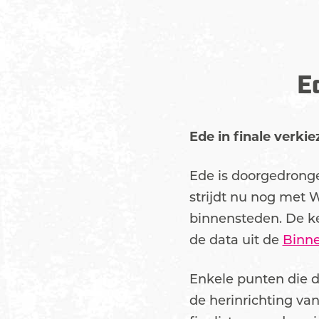
E
Ede in finale verki
Ede is doorgedronge
strijdt nu nog met 
binnensteden. De ke
de data uit de
Binn
Enkele punten die d
de herinrichting va