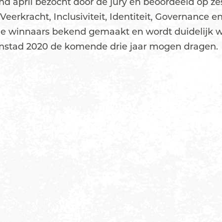
nd april bezocht door de jury en beoordeeld op ze
eerkracht, Inclusiviteit, Identiteit, Governance e
de winnaars bekend gemaakt en wordt duidelijk 
enstad 2020 de komende drie jaar mogen dragen.