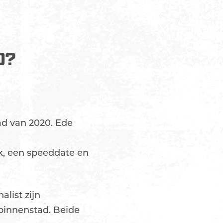
0?
ad van 2020. Ede
k, een speeddate en
list zijn
 binnenstad. Beide