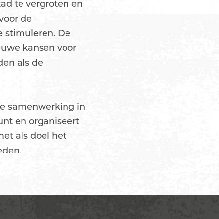
tad te vergroten en
voor de
 stimuleren. De
nieuwe kansen voor
den als de
de samenwerking in
nt en organiseert
t als doel het
eden.