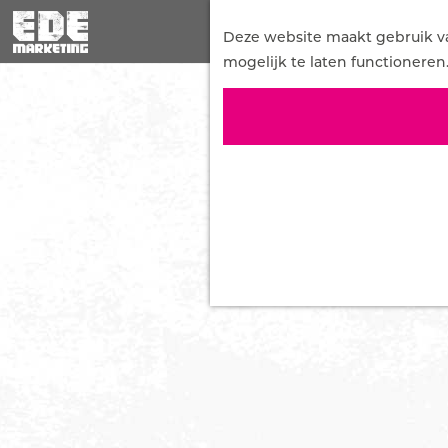
G
a
Deze website maakt gebruik van
n
mogelijk te laten functioneren
a
a
r
d
e
h
o
m
e
p
a
g
e