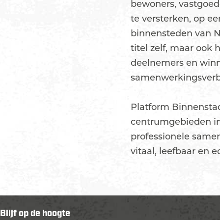
bewoners, vastgoede
te versterken, op e
binnensteden van N
titel zelf, maar ook
deelnemers en winn
samenwerkingsverb
Platform Binnensta
centrumgebieden in 
professionele same
vitaal, leefbaar en
Blijf op de hoogte