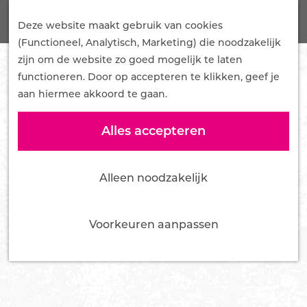
G
Onze Plannen
Z
a
Deze website maakt gebruik van cookies
Samenwerken
o
M
n
(Functioneel, Analytisch, Marketing) die noodzakelijk
Mediakit
e
e
a
zijn om de website zo goed mogelijk te laten
Pers en influencers
k
n
a
functioneren. Door op accepteren te klikken, geef je
e
u
r
aan hiermee akkoord te gaan.
Nieuws
n
d
Over ons
e
Alles accepteren
Team
h
Bestuur
o
Vacatures
Alleen noodzakelijk
m
Tourist Info Ede
e
Contact
p
Voorkeuren aanpassen
a
g
e