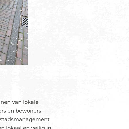
unen van lokale
mers en bewoners
nnenstadsmanagement
 lokaal en veilig in