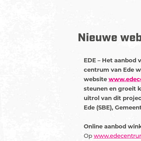
Nieuwe web
EDE – Het aanbod v
centrum van Ede wo
website
www.edece
steunen en groeit 
uitrol van dit pro
Ede (SBE), Gemeent
Online aanbod wink
Op
www.edecentru