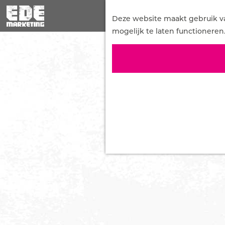
G
a
Deze website maakt gebruik van
n
mogelijk te laten functioneren
a
a
r
d
e
h
o
m
e
p
a
g
e