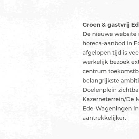
Groen & gastvrij E
De nieuwe website 
horeca-aanbod in Ed
afgelopen tijd is ve
werkelijk bezoek e
centrum toekomstbe
belangrijkste ambiti
Doelenplein zichtba
Kazerneterrein/De M
Ede-Wageningen in 
aantrekkelijker.