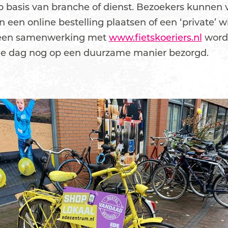
p basis van branche of dienst. Bezoekers kunnen 
n een online bestelling plaatsen of een ‘private’ 
j een samenwerking met
www.fietskoeriers.nl
word
fde dag nog op een duurzame manier bezorgd.