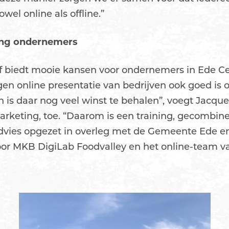
wel online als offline.”
ing ondernemers
tief biedt mooie kansen voor ondernemers in Ede C
igen online presentatie van bedrijven ook goed is
en is daar nog veel winst te behalen”, voegt Jacque
arketing, toe. “Daarom is een training, gecombin
vies opgezet in overleg met de Gemeente Ede en 
oor MKB DigiLab Foodvalley en het online-team v