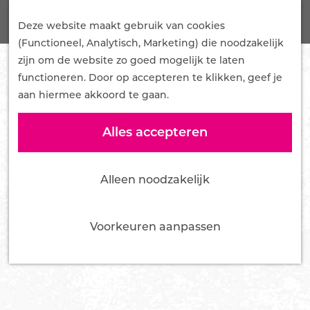
G
Onze Plannen
Z
a
Deze website maakt gebruik van cookies
Samenwerken
o
M
n
(Functioneel, Analytisch, Marketing) die noodzakelijk
Mediakit
e
e
a
zijn om de website zo goed mogelijk te laten
Pers en influencers
k
n
a
functioneren. Door op accepteren te klikken, geef je
e
u
r
aan hiermee akkoord te gaan.
Nieuws
n
d
Over ons
e
Alles accepteren
Team
h
Bestuur
o
Vacatures
Alleen noodzakelijk
m
Tourist Info Ede
e
Contact
p
Voorkeuren aanpassen
a
g
e