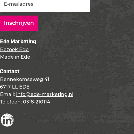
Ede Marketing
Bezoek Ede
Made in Ede
Contact
Bennekomseweg 41
6717 LL EDE
Email:
info@ede-marketing.nl
Telefoon:
0318-210114
L
i