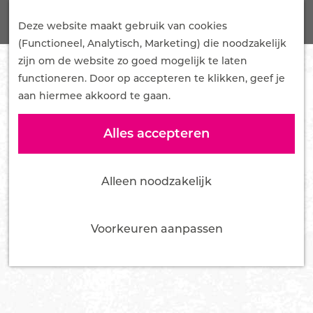
G
Onze Plannen
Z
a
Deze website maakt gebruik van cookies
Samenwerken
o
M
n
(Functioneel, Analytisch, Marketing) die noodzakelijk
Mediakit
e
e
a
zijn om de website zo goed mogelijk te laten
Pers en influencers
k
n
a
functioneren. Door op accepteren te klikken, geef je
e
u
r
aan hiermee akkoord te gaan.
Nieuws
n
d
Over ons
e
Alles accepteren
Team
h
Bestuur
o
Vacatures
Alleen noodzakelijk
m
Tourist Info Ede
e
Contact
p
Voorkeuren aanpassen
a
g
e