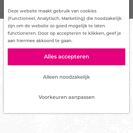
G
Onze Plannen
Z
a
Deze website maakt gebruik van cookies
Samenwerken
o
M
n
(Functioneel, Analytisch, Marketing) die noodzakelijk
Mediakit
e
e
a
zijn om de website zo goed mogelijk te laten
Pers en influencers
k
n
a
functioneren. Door op accepteren te klikken, geef je
e
u
r
aan hiermee akkoord te gaan.
Nieuws
n
d
Over ons
e
Alles accepteren
Team
h
Bestuur
o
Vacatures
Alleen noodzakelijk
m
Tourist Info Ede
e
Contact
p
Voorkeuren aanpassen
a
g
e