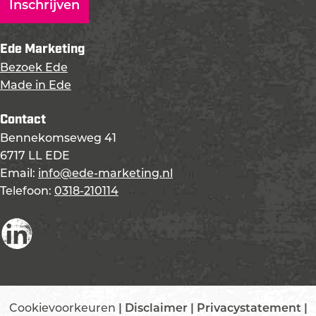
Ede Marketing
Bezoek Ede
Made in Ede
Contact
Bennekomseweg 41
6717 LL EDE
Email:
info@ede-marketing.nl
Telefoon:
0318-210114
L
i
n
k
Cookievoorkeuren
|
Disclaimer
|
Privacystatement
|
e