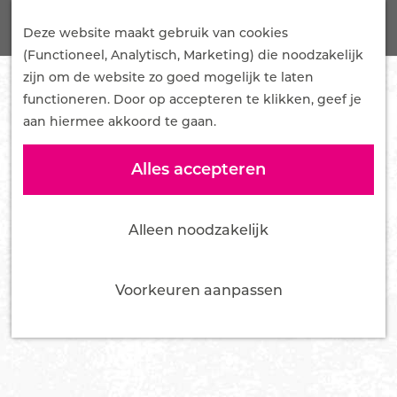
G
Onze Plannen
Z
a
Deze website maakt gebruik van cookies
Samenwerken
o
M
n
(Functioneel, Analytisch, Marketing) die noodzakelijk
Mediakit
e
e
a
zijn om de website zo goed mogelijk te laten
Pers en influencers
k
n
a
functioneren. Door op accepteren te klikken, geef je
e
u
r
aan hiermee akkoord te gaan.
Nieuws
n
d
Over ons
e
Alles accepteren
Team
h
Bestuur
o
Vacatures
Alleen noodzakelijk
m
Tourist Info Ede
e
Contact
p
Voorkeuren aanpassen
a
g
e