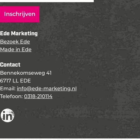
Ede Marketing
Bezoek Ede
Made in Ede
Contact
Bennekomseweg 41
6717 LL EDE
Email:
info@ede-marketing.nl
Telefoon:
0318-210114
L
i
n