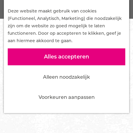
G
Onze Plannen
Z
a
Deze website maakt gebruik van cookies
Samenwerken
o
M
n
(Functioneel, Analytisch, Marketing) die noodzakelijk
Mediakit
e
e
a
zijn om de website zo goed mogelijk te laten
Pers en influencers
k
n
a
functioneren. Door op accepteren te klikken, geef je
e
u
r
aan hiermee akkoord te gaan.
Nieuws
n
d
Over ons
e
Alles accepteren
Team
h
Bestuur
o
Vacatures
Alleen noodzakelijk
m
Tourist Info Ede
e
Contact
p
Voorkeuren aanpassen
a
g
e