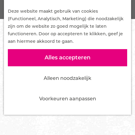
G
Onze Plannen
Z
a
Deze website maakt gebruik van cookies
Samenwerken
o
M
n
(Functioneel, Analytisch, Marketing) die noodzakelijk
Mediakit
e
e
a
zijn om de website zo goed mogelijk te laten
Pers en influencers
k
n
a
functioneren. Door op accepteren te klikken, geef je
e
u
r
aan hiermee akkoord te gaan.
Nieuws
n
d
Over ons
e
Alles accepteren
Team
h
Bestuur
o
Vacatures
Alleen noodzakelijk
m
Tourist Info Ede
e
Contact
p
Voorkeuren aanpassen
a
g
e