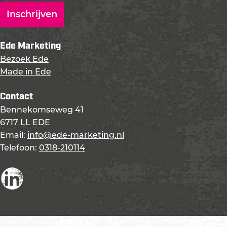
Ede Marketing
Bezoek Ede
Made in Ede
Contact
Bennekomseweg 41
6717 LL EDE
Email:
info@ede-marketing.nl
Telefoon:
0318-210114
L
i
n
k