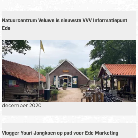
Natuurcentrum Veluwe is nieuwste VVV Informatiepunt
Ede
N
a
t
u
u
r
c
e
n
december 2020
t
r
u
Vlogger Youri Jongkoen op pad voor Ede Marketing
m