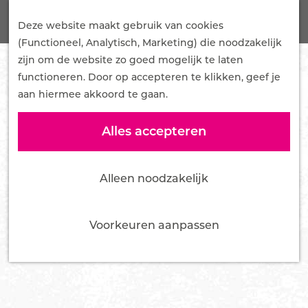
G
Onze Plannen
Z
a
Deze website maakt gebruik van cookies
Samenwerken
o
M
n
(Functioneel, Analytisch, Marketing) die noodzakelijk
Mediakit
e
e
a
zijn om de website zo goed mogelijk te laten
Pers en influencers
k
n
a
functioneren. Door op accepteren te klikken, geef je
e
u
r
aan hiermee akkoord te gaan.
Nieuws
n
d
Over ons
e
Alles accepteren
Team
h
Bestuur
o
Vacatures
Alleen noodzakelijk
m
Tourist Info Ede
e
Contact
p
Voorkeuren aanpassen
a
g
e