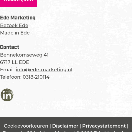
w
e
Ede Marketing
&
Bezoek Ede
K
Made in Ede
r
ö
Contact
l
Bennekomseweg 41
l
6717 LL EDE
e
Email:
info@ede-marketing.nl
r
Telefoon:
0318-210114
-
M
ü
L
l
i
l
n
e
k
r
Cookievoorkeuren
|
Disclaimer
|
Privacystatement
|
e
M