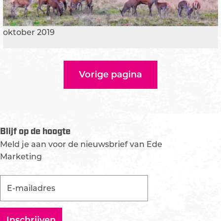
P
e
l
n
a
oktober 2019
u
n
i
e
t
t
d
Vorige pagina
t
e
i
r
p
e
t
g
Blijf op de hoogte
H
i
o
Meld je aan voor de nieuwsbrief van Ede
o
g
Marketing
e
V
e
l
u